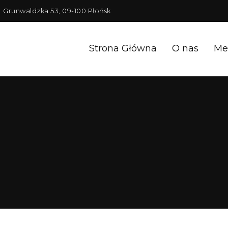
Grunwaldzka 53, 09-100 Płońsk
Strona Główna
O nas
Me