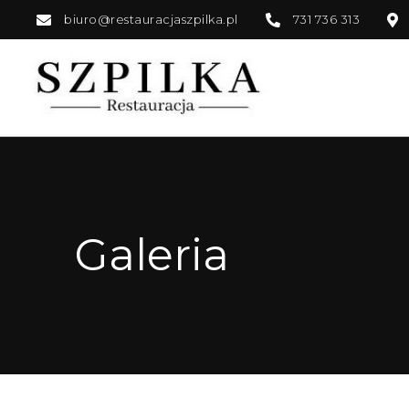
biuro@restauracjaszpilka.pl
731 736 313
Galeria