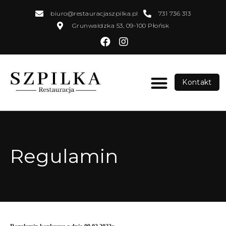
biuro@restauracjaszpilka.pl
731 736 313
Grunwaldzka 53, 09-100 Płońsk
Kontakt
Regulamin