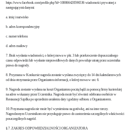
https://www.facebook.com/profile.php?id=100066420596536 wiadomości prywatnej z
następującymi danymi:
a. imię i nazwisko
b. adres korespondencyjny
c. numer telefonu
d. adres mailowy
7. Brak wysłania wiadomości, o której mowa w pkt. 3 lub przekroczenie dopuszczalnego
czasu odpowiedzi lub wysłanie nieprawidłowych danych powoduje utratę przez uczestnika
prawa do nagrody.
8. Przyznana w Konkursie nagroda zostanie wysłana zwycięzcy do 14 dni kalendarzowych
od dnia otrzymania przez Organizatora informacji, o której mowa w ust. 6.
9. Nagroda zostanie wysłana na koszt Organizatora pocztą bądź za pomocą firmy kurierskiej
na adres wskazany przez Uczestnika. Nagroda może być również odebrana osobiście w
Restauracji Szpilka po uprzednim ustaleniu daty i godziny odbioru z Organizatorem.
10. Przyznana nagroda nie może być wymieniona na gotówkę, ani na inne rzeczy.
Nagrodzonym Uczestnikom nie przysługuje prawo do zastrzeżenia szczególnych właściwości
poszczególnych nagród.
§ 7. ZAKRES ODPOWIEDZIALNOŚCI ORGANIZATORA