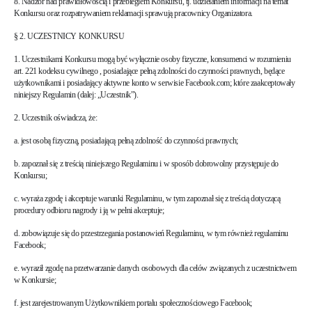
8. Nadzór nad prawidłowością i przebiegiem Konkursu, tj. udzielaniem informacji na temat
Konkursu oraz rozpatrywaniem reklamacji sprawują pracownicy Organizatora.
§ 2. UCZESTNICY KONKURSU
1. Uczestnikami Konkursu mogą być wyłącznie osoby fizyczne, konsumenci w rozumieniu
art. 221 kodeksu cywilnego , posiadające pełną zdolności do czynności prawnych, będące
użytkownikami i posiadający aktywne konto w serwisie Facebook.com; które zaakceptowały
niniejszy Regulamin (dalej: „Uczestnik”).
2. Uczestnik oświadcza, że:
a. jest osobą fizyczną, posiadającą pełną zdolność do czynności prawnych;
b. zapoznał się z treścią niniejszego Regulaminu i w sposób dobrowolny przystępuje do
Konkursu;
c. wyraża zgodę i akceptuje warunki Regulaminu, w tym zapoznał się z treścią dotyczącą
procedury odbioru nagrody i ją w pełni akceptuje;
d. zobowiązuje się do przestrzegania postanowień Regulaminu, w tym również regulaminu
Facebook;
e. wyraził zgodę na przetwarzanie danych osobowych dla celów związanych z uczestnictwem
w Konkursie;
f. jest zarejestrowanym Użytkownikiem portalu społecznościowego Facebook;