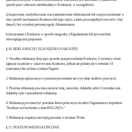
sposób praw własności intelektualnej w Konkursie, w szczególności:
a) kopiowanie, modyfikowanie oraz transmitowanie elektronicznie lub rozpowszechnianie w
inny sposób mechanizmu Konkursu lub jego części, a także poszczególnych utworów i baz
danych, bez wyraźnej pisemnej zgody Administratora;
b) korzystanie z Konkursu w sposób niezgodny z Regulaminem lub powszechnie
obowiązującymi przepisami.
§ 10. REKLAMACJE I ZGŁOSZENIA NARUSZEŃ
1. Wszelkie reklamacje dotyczące sposobu przeprowadzania Konkursu, Uczestnicy winni
zgłaszać na piśmie w czasie trwania Konkursu, jednak nie później niż w terminie 14
(czternastu) dni od dnia wydania Nagród.
2. Reklamacja zgłoszona po wyznaczonym terminie nie wywołuje skutków prawnych.
3. Pisemna reklamacja powinna zawierać imię, nazwisko, dokładny adres Uczestnika oraz
dokładny opis i uzasadnienie reklamacji.
4. Reklamacja powinna być przesłana listem poleconym na adres Organizatora z dopiskiem
“Konkurs na Facebooku z dnia 09.02.2023 r.”
5. Reklamacje rozpatrywane będą pisemnie w terminie 30 dni.
§ 11. POSTANOWIENIA KOŃCOWE