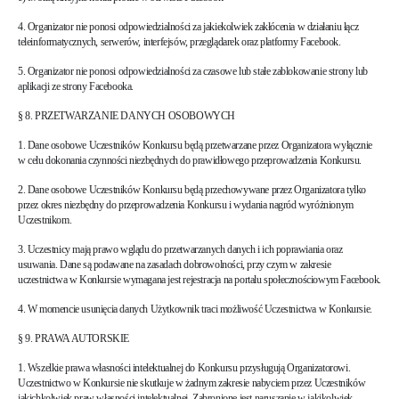
4. Organizator nie ponosi odpowiedzialności za jakiekolwiek zakłócenia w działaniu łącz
teleinformatycznych, serwerów, interfejsów, przeglądarek oraz platformy Facebook.
5. Organizator nie ponosi odpowiedzialności za czasowe lub stałe zablokowanie strony lub
aplikacji ze strony Facebooka.
§ 8. PRZETWARZANIE DANYCH OSOBOWYCH
1. Dane osobowe Uczestników Konkursu będą przetwarzane przez Organizatora wyłącznie
w celu dokonania czynności niezbędnych do prawidłowego przeprowadzenia Konkursu.
2. Dane osobowe Uczestników Konkursu będą przechowywane przez Organizatora tylko
przez okres niezbędny do przeprowadzenia Konkursu i wydania nagród wyróżnionym
Uczestnikom.
3. Uczestnicy mają prawo wglądu do przetwarzanych danych i ich poprawiania oraz
usuwania. Dane są podawane na zasadach dobrowolności, przy czym w zakresie
uczestnictwa w Konkursie wymagana jest rejestracja na portalu społecznościowym Facebook.
4. W momencie usunięcia danych Użytkownik traci możliwość Uczestnictwa w Konkursie.
§ 9. PRAWA AUTORSKIE
1. Wszelkie prawa własności intelektualnej do Konkursu przysługują Organizatorowi.
Uczestnictwo w Konkursie nie skutkuje w żadnym zakresie nabyciem przez Uczestników
jakichkolwiek praw własności intelektualnej. Zabronione jest naruszanie w jakikolwiek