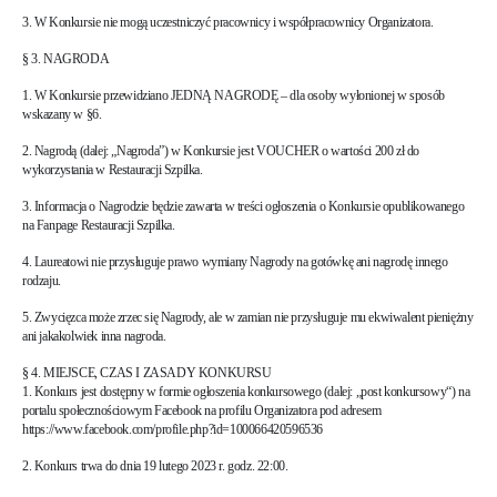
3. W Konkursie nie mogą uczestniczyć pracownicy i współpracownicy Organizatora.
§ 3. NAGRODA
1. W Konkursie przewidziano JEDNĄ NAGRODĘ – dla osoby wyłonionej w sposób
wskazany w §6.
2. Nagrodą (dalej: „Nagroda”) w Konkursie jest VOUCHER o wartości 200 zł do
wykorzystania w Restauracji Szpilka.
3. Informacja o Nagrodzie będzie zawarta w treści ogłoszenia o Konkursie opublikowanego
na Fanpage Restauracji Szpilka.
4. Laureatowi nie przysługuje prawo wymiany Nagrody na gotówkę ani nagrodę innego
rodzaju.
5. Zwycięzca może zrzec się Nagrody, ale w zamian nie przysługuje mu ekwiwalent pieniężny
ani jakakolwiek inna nagroda.
§ 4. MIEJSCE, CZAS I ZASADY KONKURSU
1. Konkurs jest dostępny w formie ogłoszenia konkursowego (dalej: „post konkursowy“) na
portalu społecznościowym Facebook na profilu Organizatora pod adresem
https://www.facebook.com/profile.php?id=100066420596536
2. Konkurs trwa do dnia 19 lutego 2023 r. godz. 22:00.