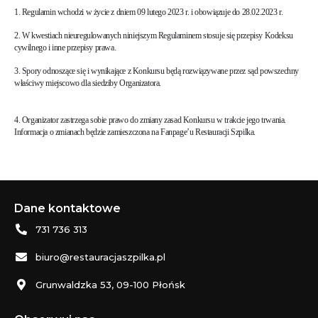
1. Regulamin wchodzi w życie z dniem 09 lutego 2023 r. i obowiązuje do 28.02.2023 r.
2. W kwestiach nieuregulowanych niniejszym Regulaminem stosuje się przepisy Kodeksu
cywilnego i inne przepisy prawa.
3. Spory odnoszące się i wynikające z Konkursu będą rozwiązywane przez sąd powszechny
właściwy miejscowo dla siedziby Organizatora.
4. Organizator zastrzega sobie prawo do zmiany zasad Konkursu w trakcie jego trwania.
Informacja o zmianach będzie zamieszczona na Fanpage’u Restauracji Szpilka.
Dane kontaktowe
731 736 313
biuro@restauracjaszpilka.pl
Grunwaldzka 53, 09-100 Płońsk