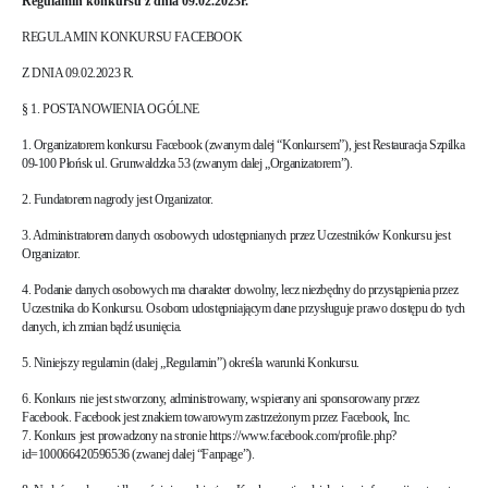
Regulamin konkursu z dnia 09.02.2023r.
REGULAMIN KONKURSU FACEBOOK
Z DNIA 09.02.2023 R.
§ 1. POSTANOWIENIA OGÓLNE
1. Organizatorem konkursu Facebook (zwanym dalej “Konkursem”), jest Restauracja Szpilka
09-100 Płońsk ul. Grunwaldzka 53 (zwanym dalej „Organizatorem”).
2. Fundatorem nagrody jest Organizator.
3. Administratorem danych osobowych udostępnianych przez Uczestników Konkursu jest
Organizator.
4. Podanie danych osobowych ma charakter dowolny, lecz niezbędny do przystąpienia przez
Uczestnika do Konkursu. Osobom udostępniającym dane przysługuje prawo dostępu do tych
danych, ich zmian bądź usunięcia.
5. Niniejszy regulamin (dalej „Regulamin”) określa warunki Konkursu.
6. Konkurs nie jest stworzony, administrowany, wspierany ani sponsorowany przez
Facebook. Facebook jest znakiem towarowym zastrzeżonym przez Facebook, Inc.
7. Konkurs jest prowadzony na stronie https://www.facebook.com/profile.php?
id=100066420596536 (zwanej dalej “Fanpage”).