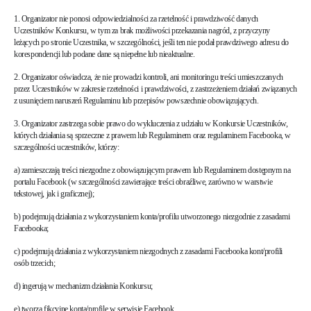
1. Organizator nie ponosi odpowiedzialności za rzetelność i prawdziwość danych
Uczestników Konkursu, w tym za brak możliwości przekazania nagród, z przyczyny
leżących po stronie Uczestnika, w szczególności, jeśli ten nie podał prawdziwego adresu do
korespondencji lub podane dane są niepełne lub nieaktualne.
2. Organizator oświadcza, że nie prowadzi kontroli, ani monitoringu treści umieszczanych
przez Uczestników w zakresie rzetelności i prawdziwości, z zastrzeżeniem działań związanych
z usunięciem naruszeń Regulaminu lub przepisów powszechnie obowiązujących.
3. Organizator zastrzega sobie prawo do wykluczenia z udziału w Konkursie Uczestników,
których działania są sprzeczne z prawem lub Regulaminem oraz regulaminem Facebooka, w
szczególności uczestników, którzy:
a) zamieszczają treści niezgodne z obowiązującym prawem lub Regulaminem dostępnym na
portalu Facebook (w szczególności zawierające treści obraźliwe, zarówno w warstwie
tekstowej, jak i graficznej);
b) podejmują działania z wykorzystaniem konta/profilu utworzonego niezgodnie z zasadami
Facebooka;
c) podejmują działania z wykorzystaniem niezgodnych z zasadami Facebooka kont/profili
osób trzecich;
d) ingerują w mechanizm działania Konkursu;
e) tworzą fikcyjne konta/profile w serwisie Facebook