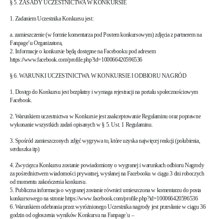
§ 5. ZASADY UCZESTNICTWA W KONKURSIE
1. Zadaniem Uczestnika Konkursu jest:
a. zamieszczenie (w formie komentarza pod Postem konkursowym) zdjęcia z partnerem na
Fanpage’u Organizatora,
2. Informacje o konkursie będą dostępne na Facebooku pod adresem
https://www.facebook.com/profile.php?id=100066420596536
§ 6. WARUNKI UCZESTNICTWA W KONKURSIE I ODBIORU NAGRÓD
1. Dostęp do Konkursu jest bezpłatny i wymaga rejestracji na portalu społecznościowym
Facebook.
2. Warunkiem uczestnictwa w Konkursie jest zaakceptowanie Regulaminu oraz poprawne
wykonanie wszystkich zadań opisanych w § 5. Ust. 1 Regulaminu.
3. Spośród zamieszczonych zdjęć wygrywa to, które uzyska najwięcej reakcji (polubienia,
serduszka itp)
4. Zwycięzca Konkursu zostanie powiadomiony o wygranej i warunkach odbioru Nagrody
za pośrednictwem wiadomości prywatnej, wysłanej na Facebooku w ciągu 3 dni roboczych
od momentu zakończenia konkursu.
5. Publiczna informacja o wygranej zostanie również umieszczona w komentarzu do posta
konkursowego na stronie https://www.facebook.com/profile.php?id=100066420596536
6. Warunkiem odebrania przez wyróżnionego Uczestnika nagrody jest przesłanie w ciągu 36
godzin od ogłoszenia wyników Konkursu na Fanpage`u –